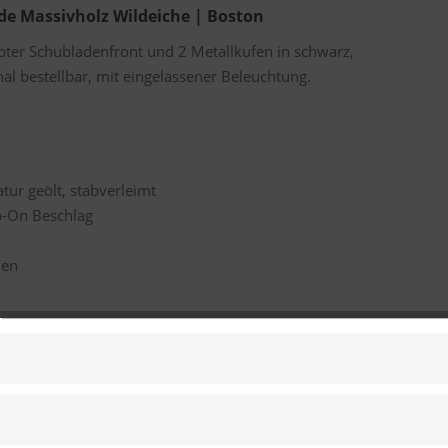
e Massivholz Wildeiche | Boston
ter Schubladenfront und 2 Metallkufen in schwarz,
al bestellbar, mit eingelassener Beleuchtung.
ur geölt, stabverleimt
p-On Beschlag
nen
Kleiderschränke weitere Einlegeböden, Schubkasteneinsatz sowie 