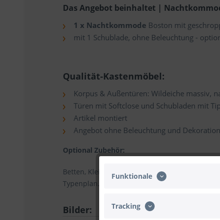
Das Angebot beinhaltet | Nachtkommod
1 x Nachtkommode
Boston mit geschropp
mit 1 Schublade, ohne Beleuchtung - option
Qualität-Kastenmöbel:
Korpus & Außentüren: Wildeiche massiv, nat
Türen mit Softclose und Schubladen mit Ti
Artikel montiert
Angebot ohne Beleuchtung und Dekoratio
Optional Zubehör:
Betten, Kleiderschränke, Kommoden, zudem für 
Funktionale
Typenplan.
Tracking
Bilder: