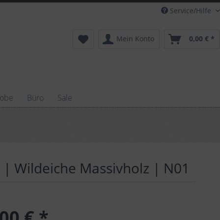
Service/Hilfe
Mein Konto
0,00 € *
robe
Büro
Sale
 Wildeiche Massivholz | N01
00 € *