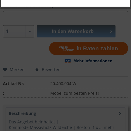
In den
Warenkorb
Merken
Bewerten
Artikel-Nr:
20.400.004.W
:
Möbel zum besten Preis!
Beschreibung
Das Angebot beinhaltet |
Kommode Massivholz Wildeiche | Boston 1 x ...
mehr