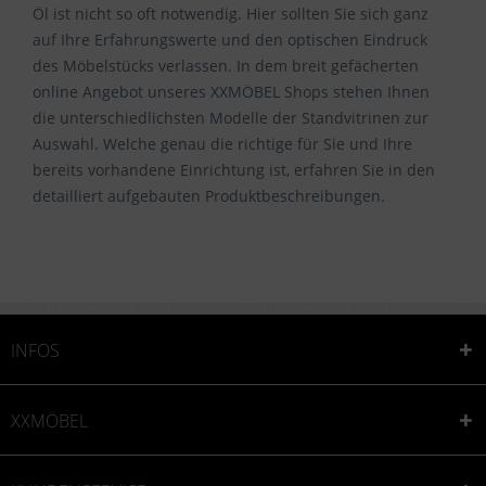
Öl ist nicht so oft notwendig. Hier sollten Sie sich ganz
auf Ihre Erfahrungswerte und den optischen Eindruck
des Möbelstücks verlassen. In dem breit gefächerten
online Angebot unseres XXMÖBEL Shops stehen Ihnen
die unterschiedlichsten Modelle der Standvitrinen zur
Auswahl. Welche genau die richtige für Sie und Ihre
bereits vorhandene Einrichtung ist, erfahren Sie in den
detailliert aufgebauten Produktbeschreibungen.
INFOS
XXMÖBEL