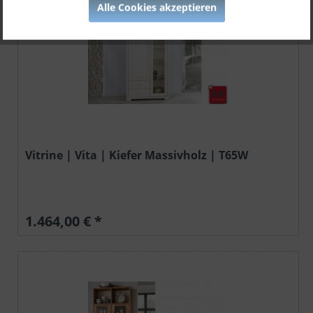
Alle Cookies akzeptieren
Vitrine | Vita | Kiefer Massivholz | T65W
1.464,00 € *