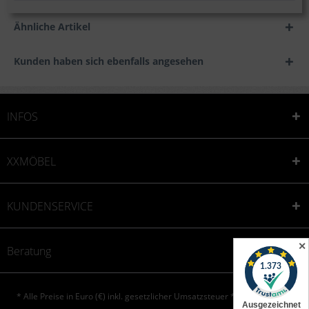
Ähnliche Artikel
Kunden haben sich ebenfalls angesehen
INFOS
XXMÖBEL
KUNDENSERVICE
✕
Beratung
* Alle Preise in Euro (€) inkl. gesetzlicher Umsatzsteuer * © XXONE aktiv