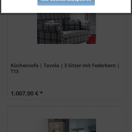
Küchensofa | Tavola | 3 Sitzer mit Federkern |
T13
1.007,00 € *