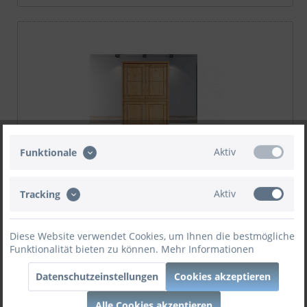
Aktiv
Funktionale
Highboard | Vita | Kiefer Massivholz | T148
Aktiv
Tracking
Diese Website verwendet Cookies, um Ihnen die bestmögliche
Funktionalität bieten zu können.
Mehr Informationen
ab 1.027,00 € *
Datenschutzeinstellungen
Cookies akzeptieren
Alle Cookies akzeptieren