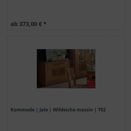
ab 373,00 € *
Kommode | Jale | Wildeiche massiv | T02