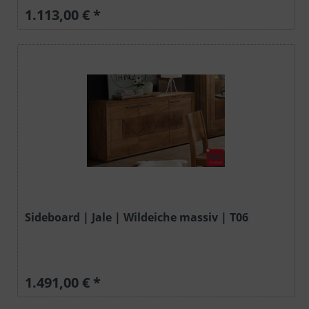
1.113,00 € *
Sideboard | Jale | Wildeiche massiv | T06
1.491,00 € *