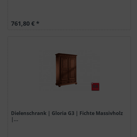
761,80 € *
Dielenschrank | Gloria G3 | Fichte Massivholz
|...