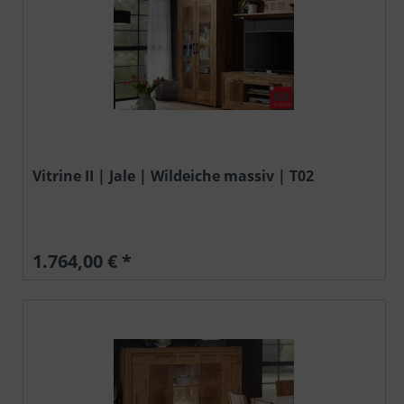
Vitrine II | Jale | Wildeiche massiv | T02
1.764,00 € *