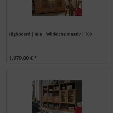
Highboard | Jale | Wildeiche massiv | T08
1.979,00 € *