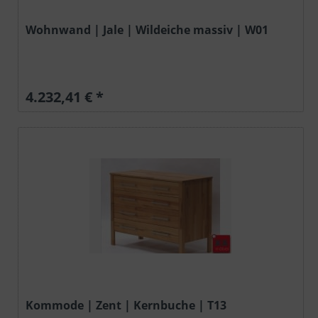
Wohnwand | Jale | Wildeiche massiv | W01
4.232,41 € *
Kommode | Zent | Kernbuche | T13