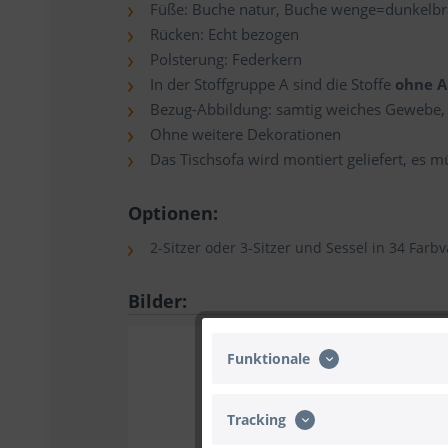
Füße: Buche natur, Buche wenge=dunkelbra
Rücken: Echt bezogen
Polsterung: Federkern
In der Stoffgruppe A sind die Stoffe
ohne A
Bezug-Abbildung: samtig weiches Gewebe, 1
Ohne weitere Dekorationen
Das Tischsofa wird montiert geliefert, es
Optionen:
2-Sitzer oder 3-Sitzer und Sessel in 34 Farb
Bilder:
Funktionale
Tracking