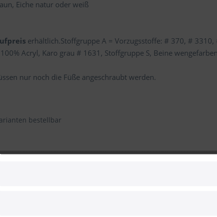
un, Eiche natur oder weiß
ufpreis
erhältlich.Stoffgruppe A = Vorzugsstoffe: # 370, # 3310
00% Acryl, Karo grau # 1631, Stoffgruppe S, Beine wengefarben,
 müssen nur noch die Füße angeschraubt werden.
varianten bestellbar