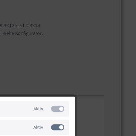
, # 3312 und # 3314
 siehe Konfigurator.
Aktiv
Aktiv