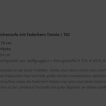
üchensofa mit Federkern Tavola | T02
x 73 cm
erfarbe
/ 54 cm
Konfigurator aus. Stoffgruppe A = Vorzugsstoffe: # 370, # 3310,
riesensofa ist ein Stück Tradition. Solide und robust soll es sein,
hen friesischen Flair und eine große Portion norddeutsche Gemütlic
steraufbau sowie die Federkern-Polsterung spürt man beim Sitze
öhe ist das Landhaus Tischsofa ein guter Begleiter an jedem Land