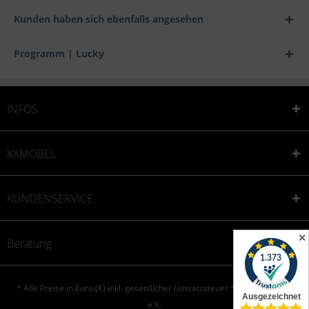
Kunden haben sich ebenfalls angesehen
Programm | Lucky
INFOS
XXMÖBEL
KUNDENSERVICE
✕
Beratung
* Alle Preise in Euro (€) inkl. gesetzlicher Umsatzsteuer * © XXONE aktiv
e.K.