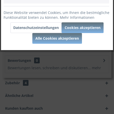
Artikel-Nr:
2001
Diese Website verwendet Cookies, um Ihnen die bestmögliche
Funktionalität bieten zu können.
Mehr Informationen
:
Möbel zum besten Preis!
Datenschutzeinstellungen
Cookies akzeptieren
Beschreibung
Alle Cookies akzeptieren
Das Angebot beinhaltet | Babybett Massivholz Lucky |
M01 1 x Babybett # 2001 (B / H /...
mehr
Bewertungen
0
Bewertungen lesen, schreiben und diskutieren...
mehr
Zubehör
4
Ähnliche Artikel
Kunden kauften auch