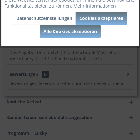
Funktionalität bieten zu können.
Mehr Informationen
Artikel-Nr:
2006
Datenschutzeinstellungen
Cookies akzeptieren
:
Möbel zum besten Preis!
Alle Cookies akzeptieren
Beschreibung
Das Angebot beinhaltet | Kleiderschrank Massivholz
weiss Lucky | T03 1 x Kleiderschrank...
mehr
Bewertungen
0
Bewertungen lesen, schreiben und diskutieren...
mehr
Ähnliche Artikel
Kunden haben sich ebenfalls angesehen
Programm | Lucky