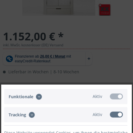
1.152,00 € *
inkl. MwSt. kostenloser (DE) Versand
Lieferbar in Wochen | 8-10 Wochen
In den
Warenkorb
Aktiv
Funktionale
Aktiv
Tracking
Merken
Bewerten
Diese Website verwendet Cookies, um Ihnen die bestmögliche