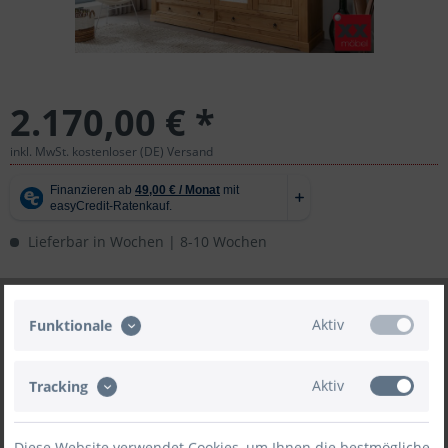
2.170,00 € *
inkl. MwSt. kostenloser (DE) Versand
Lieferbar in Wochen | 8-10 Wochen
In den
Warenkorb
Aktiv
Funktionale
Aktiv
Tracking
Merken
Bewerten
Diese Website verwendet Cookies, um Ihnen die bestmögliche