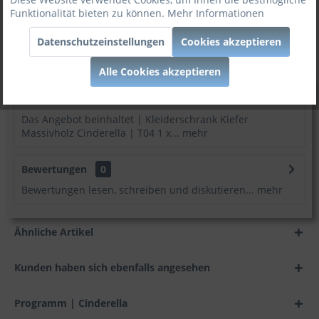
Funktionalität bieten zu können.
Mehr Informationen
Artikel-Nr:
1013547
Datenschutzeinstellungen
Cookies akzeptieren
:
Möbel zum besten Preis!
Alle Cookies akzeptieren
Beschreibung
Das Angebot beinhaltet | Kleiderschrank Kiefer
Massivholz Cinderella | T04 1 x...
mehr
Bewertungen
0
Bewertungen lesen, schreiben und diskutieren...
mehr
Ähnliche Artikel
Kunden haben sich ebenfalls angesehen
Programm | Cinderella