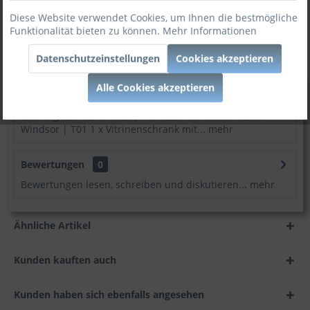
Diese Website verwendet Cookies, um Ihnen die bestmögliche
Artikel-Nr:
1004756
Funktionalität bieten zu können.
Mehr Informationen
:
Möbel zum besten Preis!
Datenschutzeinstellungen
Cookies akzeptieren
Alle Cookies akzeptieren
Beschreibung
Das Angebot beinhaltet | Vitrine Landhausstil weiss
Windsor | T01 1 x Vitrinenschrank mit...
mehr
Bewertungen
0
Bewertungen lesen, schreiben und diskutieren...
mehr
Ähnliche Artikel
Kunden kauften auch
Kunden haben sich ebenfalls angesehen