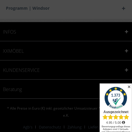
Programm | Windsor
INFOS
XXMÖBEL
KUNDENSERVICE
✕
Beratung
* Alle Preise in Euro (€) inkl. gesetzlicher Umsatzsteuer * © XXONE aktiv
e.K.
Agb's
Datenschutz
Zahlung
Lieferung