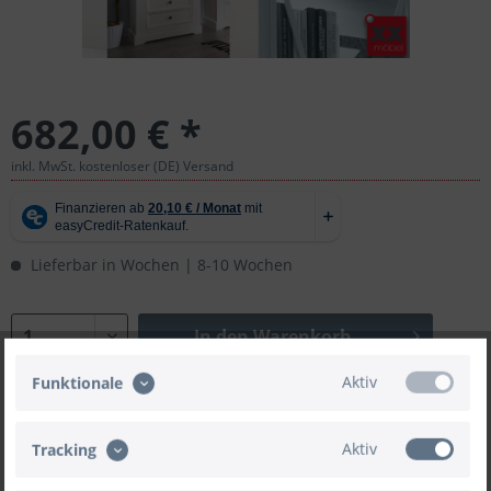
682,00 € *
inkl. MwSt. kostenloser (DE) Versand
Lieferbar in Wochen | 8-10 Wochen
In den
Warenkorb
Aktiv
Funktionale
Aktiv
Tracking
Merken
Bewerten