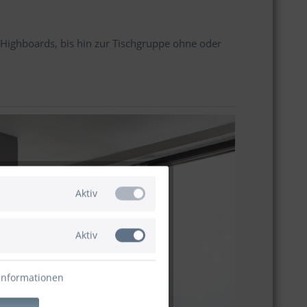
ighboards, bis hin zur Tischgruppe ohne oder
Aktiv
Aktiv
Informationen