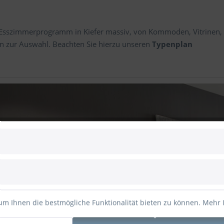
Esszimmerprogramm in Kiefer massiv, von Kommoden, Vitrinen, H
en zur Auswahl. Beachten Sie hierzu unseren
Typenplan
um Ihnen die bestmögliche Funktionalität bieten zu können.
Mehr 