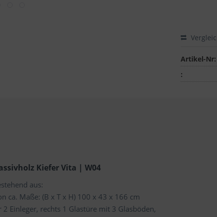
Verglei
Artikel-Nr:
:
sivholz Kiefer Vita | W04
estehend aus:
n ca. Maße: (B x T x H) 100 x 43 x 166 cm
r 2 Einleger, rechts 1 Glastüre mit 3 Glasböden,