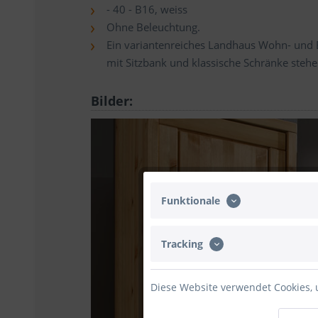
- 40 - B16, weiss
Ohne Beleuchtung.
Ein variantenreiches Landhaus Wohn- und 
mit Sitzbank und klassische Schränke steh
Bilder:
Funktionale
Tracking
Diese Website verwendet Cookies, 