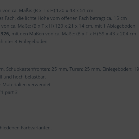
 von ca. Maße: (B x T x H) 120 x 43 x 51 cm
s Fach, die lichte Höhe vom offenen Fach beträgt ca. 15 cm
 von ca. Maße: (B x T x H) 120 x 21 x 14 cm, mit 1 Ablageboden
K326
, mit den Maßen von ca. Maße: (B x T x H) 59 x 43 x 204 cm
ahinter 3 Einlegeböden
mm, Schubkastenfronten: 25 mm, Türen: 25 mm, Einlegeböden: 1
il und hoch belastbar.
e Materialien verwendet
1 part 3
hiedenen Farbvarianten.