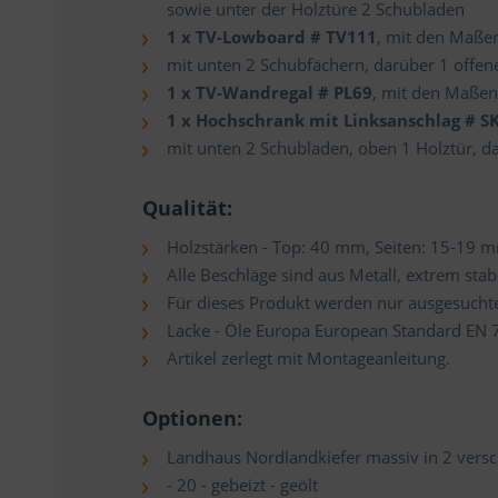
sowie unter der Holztüre 2 Schubladen
1 x TV-Lowboard # TV111
, mit den Maßen
mit unten 2 Schubfächern, darüber 1 offene
1 x TV-Wandregal # PL69
, mit den Maßen
1 x Hochschrank mit Linksanschlag # S
mit unten 2 Schubladen, oben 1 Holztür, d
Qualität:
Holzstärken - Top: 40 mm, Seiten: 15-19 
Alle Beschläge sind aus Metall, extrem stab
Für dieses Produkt werden nur ausgesucht
Lacke - Öle Europa European Standard EN 7
Artikel zerlegt mit Montageanleitung.
Optionen:
Landhaus Nordlandkiefer massiv in 2 versc
- 20 - gebeizt - geölt