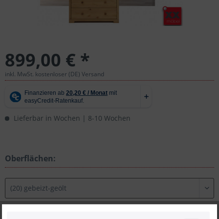
899,00 € *
inkl. MwSt. kostenloser (DE) Versand
Lieferbar in Wochen | 8-10 Wochen
Oberflächen: