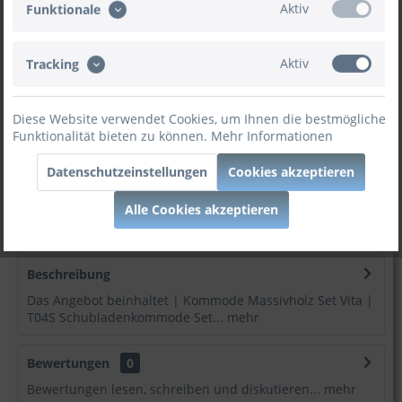
Aktiv
Funktionale
In den
Warenkorb
Aktiv
Tracking
Diese Website verwendet Cookies, um Ihnen die bestmögliche
Funktionalität bieten zu können.
Mehr Informationen
Merken
Bewerten
Datenschutzeinstellungen
Cookies akzeptieren
Artikel-Nr:
KM50428-20
Alle Cookies akzeptieren
:
Möbel zum besten Preis!
Beschreibung
Das Angebot beinhaltet | Kommode Massivholz Set Vita |
T04S Schubladenkommode Set...
mehr
Bewertungen
0
Bewertungen lesen, schreiben und diskutieren...
mehr