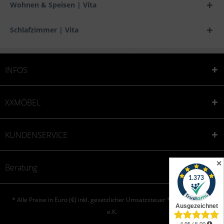
Wohnen & Speisen | Vita
Schlafzimmer | Vita
INFOS
XXMÖBEL
KUNDENSERVICE
✕
Beratung
* Alle Preise in Euro (€) inkl. gesetzlicher Umsatzsteuer * © XXONE aktiv
e.K.