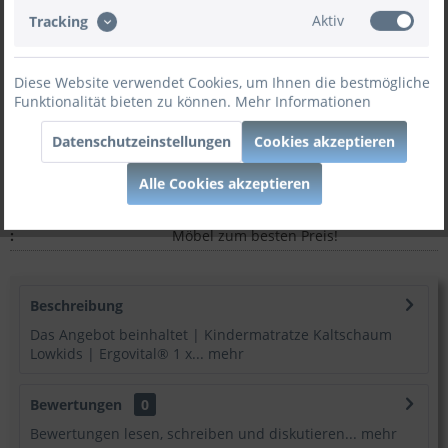
Aktiv
Tracking
In den
Warenkorb
Diese Website verwendet Cookies, um Ihnen die bestmögliche
Funktionalität bieten zu können.
Mehr Informationen
Datenschutzeinstellungen
Cookies akzeptieren
Merken
Bewerten
Alle Cookies akzeptieren
Artikel-Nr:
ER-VI-H2-80
:
Möbel zum besten Preis!
Beschreibung
Das Angebot beinhaltet | Kindermatratze Kaltschaum
Lowkids | Ergovital® 1 x...
mehr
Bewertungen
0
Bewertungen lesen, schreiben und diskutieren...
mehr