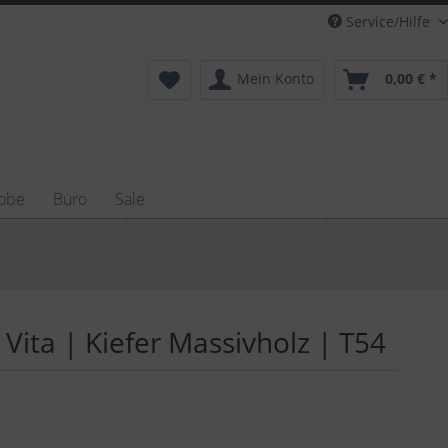
Service/Hilfe
Mein Konto
0,00 € *
obe
Büro
Sale
ita | Kiefer Massivholz | T54