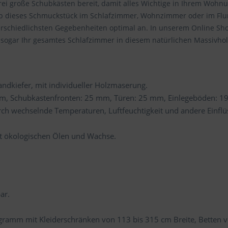
 drei große Schubkästen bereit, damit alles Wichtige in Ihrem Woh
, ob dieses Schmuckstück im Schlafzimmer, Wohnzimmer oder im Flur 
rschiedlichsten Gegebenheiten optimal an. In unserem Online Shop
 sogar Ihr gesamtes Schlafzimmer in diesem natürlichen Massivhol
dkiefer, mit individueller Holzmaserung.
mm, Schubkastenfronten: 25 mm, Türen: 25 mm, Einlegeböden: 1
ch wechselnde Temperaturen, Luftfeuchtigkeit und andere Einflüs
it ökologischen Ölen und Wachse.
ar.
gramm mit Kleiderschränken von 113 bis 315 cm Breite, Betten