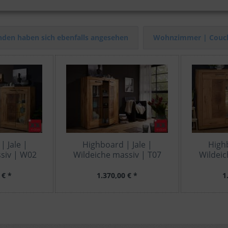
den haben sich ebenfalls angesehen
Wohnzimmer | Couch
 Jale |
Highboard | Jale |
Highb
siv | W02
Wildeiche massiv | T07
Wildeic
 € *
1.370,00 € *
1