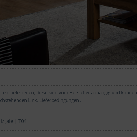
ren Lieferzeiten, diese sind vom Hersteller abhängig und können
chstehenden Link.
Lieferbedingungen …
z Jale | T04