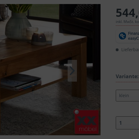
544,
inkl. MwSt. k
Lieferba
Variante: