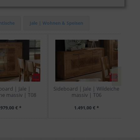
tische
Jale | Wohnen & Speisen
oard | Jale |
Sideboard | Jale | Wildeiche
Kom
he massiv | T08
massiv | T06
.979,00 € *
1.491,00 € *