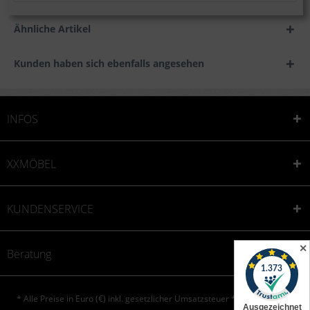
Ähnliche Artikel
Kunden haben sich ebenfalls angesehen
INFOS
XXMÖBEL
KUNDENSERVICE
✕
Beratung
* Alle Preise in Euro (€) inkl. gesetzlicher Umsatzsteuer * © XXONE aktiv