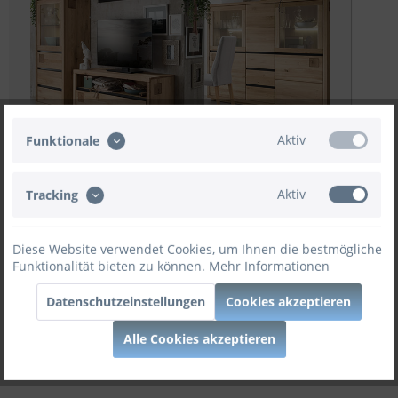
Aktiv
Funktionale
Prospekt Download
Aktiv
Tracking
Weitere Angebote
Diese Website verwendet Cookies, um Ihnen die bestmögliche
Funktionalität bieten zu können.
Mehr Informationen
Zubehör konfigurieren.
Datenschutzeinstellungen
Cookies akzeptieren
Jetzt konfigurieren
Alle Cookies akzeptieren