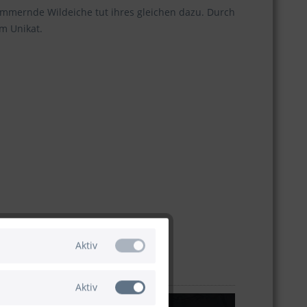
immernde Wildeiche tut ihres gleichen dazu. Durch
m Unikat.
Aktiv
Aktiv