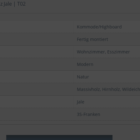
 Jale | T02
Kommode/Highboard
Fertig montiert
Wohnzimmer, Esszimmer
Modern
Natur
Massivholz, Hirnholz, Wildeic
Jale
3S-Franken