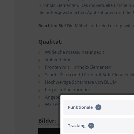
Hirnholz Elementen. Das individuelle Erschein
die außergewöhnlichen Applikationen und die S
Beachten Sie!
Die Möbel sind kein Leichtgewic
Qualität:
Wildeiche massiv natur geölt
stabverleimt
Fronten mit Hirnholz-Elementen
Schubkästen und Türen mit Soft-Close Funk
Hochwertige Scharniere von BLUM
Korpusmöbel montiert
Angebot ohne Dekorationen
WZ-0315
Funktionale
Bilder:
Tracking