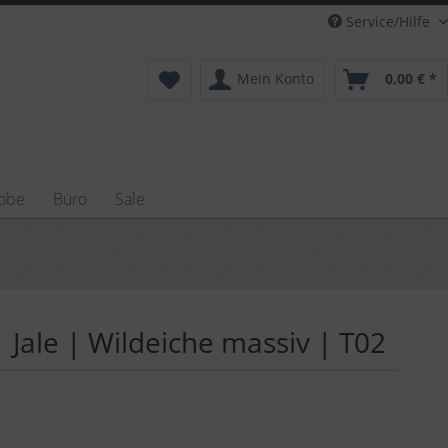
Service/Hilfe
Mein Konto
0,00 € *
obe
Büro
Sale
ale | Wildeiche massiv | T02