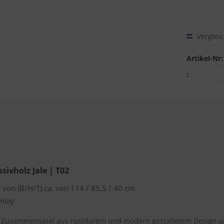
Verglei
Artikel-Nr:
:
ivholz Jale | T02
von (B/H/T) ca. von 114 / 85,5 / 40 cm
Inlay
Zusammenspiel aus rustikalem und modern gestaltetem Design un