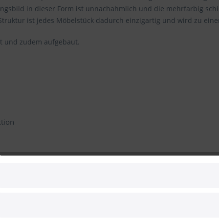
ungsbild in dieser Form ist unnachahmlich und die mehrfarbig sch
truktur ist jedes Möbelstück dadurch einzigartig und wird zu eine
ht und zudem aufgebaut.
tion