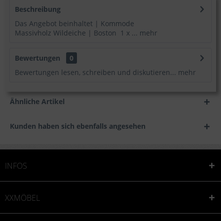
Beschreibung
Das Angebot beinhaltet | Kommode
Massivholz Wildeiche | Boston 1 x ...
mehr
Bewertungen
0
Bewertungen lesen, schreiben und diskutieren...
mehr
Ähnliche Artikel
Kunden haben sich ebenfalls angesehen
INFOS
XXMÖBEL