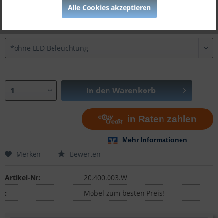
Alle Cookies akzeptieren
Variante:
In den
Warenkorb
Merken
Bewerten
Artikel-Nr:
20.400.003.W
:
Möbel zum besten Preis!