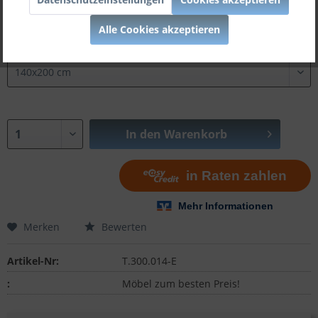
Bettgröße:
Alle Cookies akzeptieren
In den
Warenkorb
Merken
Bewerten
Artikel-Nr:
T.300.014-E
:
Möbel zum besten Preis!