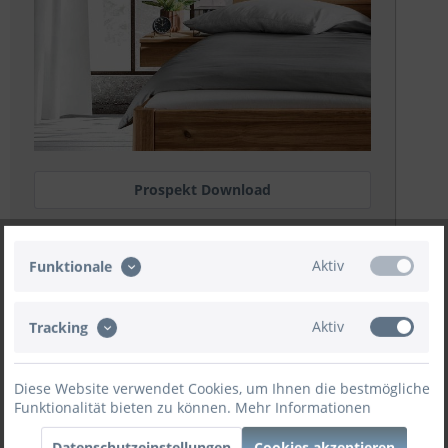
Prospekt Download
Weitere Angebote
Aktiv
Funktionale
Zubehör konfigurieren.
Aktiv
Tracking
Jetzt konfigurieren
Diese Website verwendet Cookies, um Ihnen die bestmögliche
Funktionalität bieten zu können.
Mehr Informationen
Datenschutzeinstellungen
Cookies akzeptieren