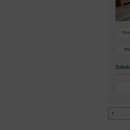
Pro
We
Zubeh