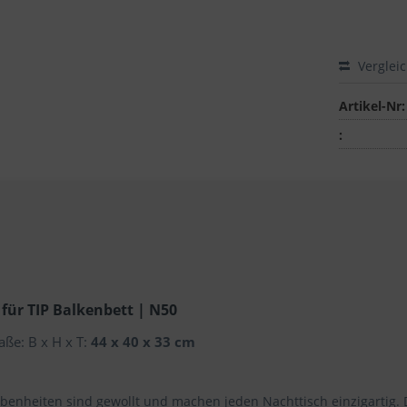
Verglei
Artikel-Nr:
:
für TIP Balkenbett | N50
ße: B x H x T:
44 x 40 x 33 cm
nheiten sind gewollt und machen jeden Nachttisch einzigartig. D