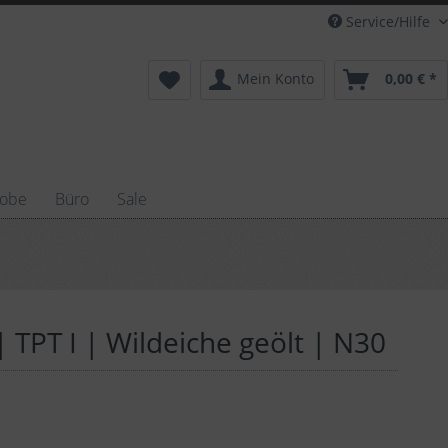
Service/Hilfe
Mein Konto
0,00 € *
robe
Büro
Sale
 TPT I | Wildeiche geölt | N30