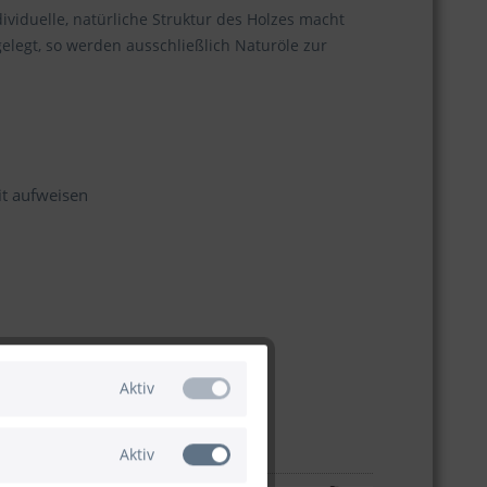
ividuelle, natürliche Struktur des Holzes macht
elegt, so werden ausschließlich Naturöle zur
it aufweisen
Aktiv
Aktiv