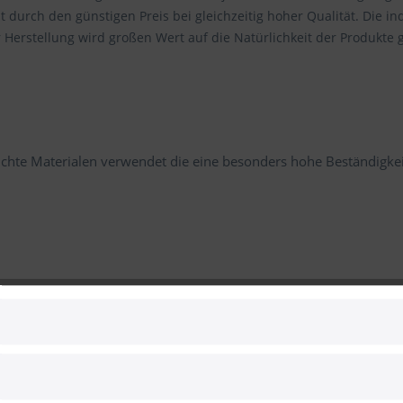
 durch den günstigen Preis bei gleichzeitig hoher Qualität. Die ind
 Herstellung wird großen Wert auf die Natürlichkeit der Produkte g
chte Materialen verwendet die eine besonders hohe Beständigke
ke in Wildeiche massiv geölt