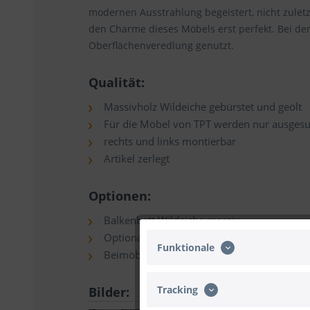
modernen Ausstrahlung begeistert, nicht zuletzt
den Charme dieses Möbels erst perfekt. Bei der
Oberflächenveredlung genutzt.
Qualität:
Massivholz Wildeiche gebürstet und geölt
Für die Möbel von TPT werden nur ausgesu
rechts und links montierbar
Artikel zerlegt
Optionen:
Balkenbett Wildeiche massiv
Optional Nachtkonsolen mit Schubladen
Funktionale
Beimöbel wie Kommoden und Kleiderschrän
Tracking
Bilder: