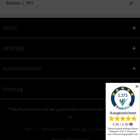
Betten | TPT
INFOS
XXMÖBEL
KUNDENSERVICE
✕
Beratung
* Alle Preise in Euro (€) inkl. gesetzlicher Umsatzsteuer * © XXONE aktiv
e.K.
Agb's
Datenschutz
Zahlung
Lieferung
Widerrufsbelehrung