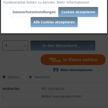
Funktionalität bieten zu können.
Mehr Informationen
Bettgröße:
Datenschutzeinstellungen
Cookies akzeptieren
Alle Cookies akzeptieren
In den
Warenkorb
Merken
Bewerten
Artikel-Nr:
WZ-102140-92
:
Möbel zum besten Preis!