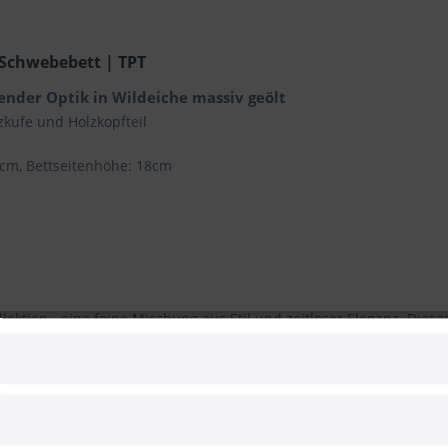
 Schwebebett | TPT
ender Optik in Wildeiche massiv geölt
lzkufe und Holzkopfteil
cm, Bettseitenhöhe: 18cm
lektion - eine feine Mischung aus Stil und zeitloser Eleganz. Dies
isch gestaltetes Kopfteil, das für außergewöhnliche Qualität und 
jedes Bett ein Unikat ist.
 von Einrichtungsstilen und schafft in jedem Schlafzimmer eine wa
n der Seitenwand befestigten Nachttischkonsolen oder frei stehen