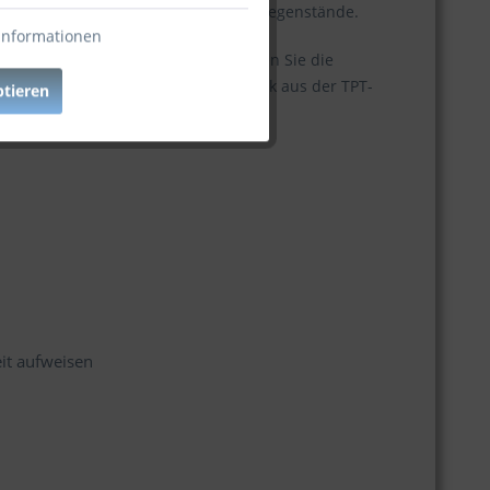
ie Lampen, Bücher und persönliche Gegenstände.
Informationen
igen Matratzen ausstatten. Genießen Sie die
lafzimmer mit diesem exquisiten Stück aus der TPT-
ptieren
it aufweisen