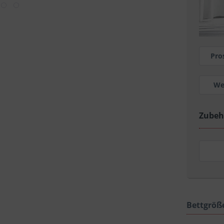
Pro
We
Zubeh
Bettgröß