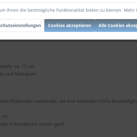
 sondern bieten auch zusätzlichen Stauraum für wichtige Dinge w
um Ihnen die bestmögliche Funktionalität bieten zu können.
Mehr 
können Sie das Bett mit ergonomischen Lattenrosten und hochwert
leben Sie die Vorteile eines gesunden Schlafs. Werten Sie Ihr Sch
chutzeinstellungen
Cookies akzeptieren
Alle Cookies akze
etiefe: ca. 15 cm
te und Matratzen
chte Materialen verwendet, die eine besonders hohe Beständigke
5 cm
ke in Kernbuche massiv geölt