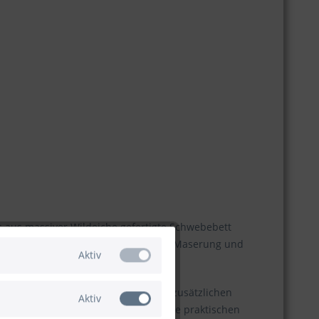
es aus massiver Wildeiche gefertigte Schwebebett
Handwerkskunst steht. Die natürliche Maserung und
Aktiv
rme und einladende Atmosphäre. Für zusätzlichen
Aktiv
den Nachtkommoden kombinieren. Diese praktischen