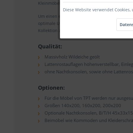
Kleinmöbel verschönern nicht nur Ihren Raum,
Diese Website verwendet Cookies, 
Um einen erholsamen Schlaf zu gewährleisten, 
optimale Unterstützung für Ihren Körper und er
Datens
Kollektion auf!
Qualität:
Massivholz Wildeiche geölt
Lattenrostauflagen höhenverstellbar, Einleg
ohne Nachtkonsolen, sowie ohne Lattenros
Optionen:
Für die Möbel von TPT werden nur ausgesu
Größen 140x200, 160x200, 200x200
Optionale Nachtkonsolen, B/T/H 45x33x1
Beimöbel wie Kommoden und Kleiderschrän