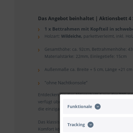
Das Angebot beinhaltet | Aktionsbett 4
1 x Bettrahmen mit Kopfteil in schweb
Holzart:
Wildeiche,
parkettverleimt, inkl. Ho
Gesamthöhe: ca. 92cm, Bettrahmenhöhe: 43
Materialstärke: 22mm, Einlegetiefe: 15cm
Außenmaße ca. Breite + 5 cm, Länge +21 cm
"ohne Nachtkonsole"
Entdecken Sie das Aktionsbett 4 aus der TPT-Kol
verfügt über stabile Holzkufen und ein harmon
Funktionale
die einzigartigen Holzmuster sorgen dafür, dass 
Das klassische Design passt zu einer Vielzahl
Tracking
Komfort können Sie das Bett mit stilvollen, a