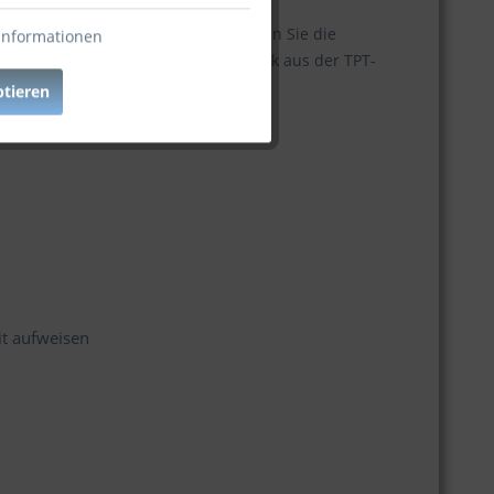
igen Matratzen ausstatten. Genießen Sie die
Informationen
lafzimmer mit diesem exquisiten Stück aus der TPT-
ptieren
it aufweisen