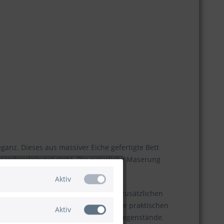
ganz. Dieses aus massiver Eiche gefertigte Bett
 Handwerkskunst steht. Die natürliche Maserung
Aktiv
rme und einladende Atmosphäre. Für zusätzlichen
den Nachtkommoden kombinieren. Diese praktischen
Aktiv
ie Lampen, Bücher und persönliche Gegenstände.