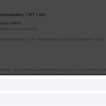
 Schwebebett | TPT | A02
ender Optik
 (8x2cm) und Holzkopfteil
ettseitenhöhe: 21cm, Materialstärke: 22mm, Einlegetiefe: 18,5cm
llektion - eine atemberaubende Mischung aus Stil und zeitloser Ele
chön gestaltetes Kopfteil, das für außergewöhnliche Qualität und
dass jedes Bett ein Unikat ist.
 von Einrichtungsstilen und schafft in jedem Schlafzimmer eine wa
n der Seitenwand befestigten Nachttischkonsolen oder frei stehen
 sondern bieten auch zusätzlichen Stauraum für wichtige Dinge w