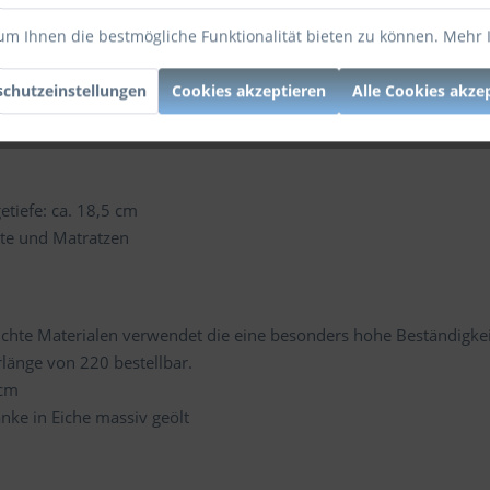
können Sie das Bett mit ergonomischen Lattenrosten und hochwert
um Ihnen die bestmögliche Funktionalität bieten zu können.
Mehr 
leben Sie die Vorteile eines gesunden Schlafs. Werten Sie Ihr Sch
chutzeinstellungen
Cookies akzeptieren
Alle Cookies akze
etiefe: ca. 18,5 cm
te und Matratzen
chte Materialen verwendet die eine besonders hohe Beständigke
änge von 220 bestellbar.
 cm
ke in Eiche massiv geölt