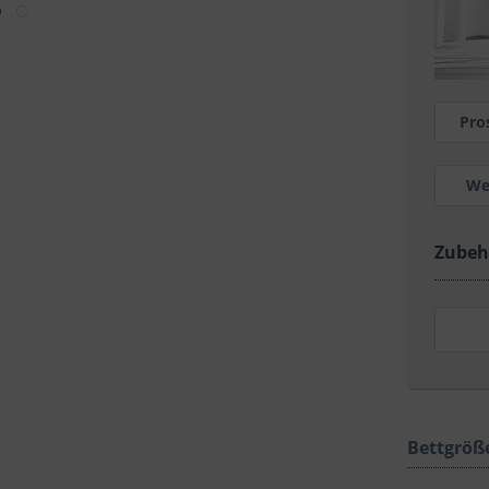
Pro
We
Zubeh
Bettgröß