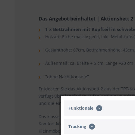
Das Angebot beinhaltet | Aktionsbett 2
1 x Bettrahmen mit Kopfteil in schweb
Holzart: Eiche massiv geölt, inkl. Metallkufe
Gesamthöhe: 87cm, Bettrahmenhöhe: 43cm, B
Außenmaß: ca. Breite + 5 cm, Länge +20 cm
"ohne Nachtkonsole"
Entdecken Sie das Aktionsbett 2 aus der TPT-Ko
verfügt über langlebige Kufen und ein wunders
und die einzigartigen Holzmuster sorgen dafür, 
Funktionale
Das klassische Design passt zu einer Vielzahl
Komfort können Sie das Bett mit stilvollen, a
Tracking
Kleinmöbel verschönern nicht nur Ihren Raum,