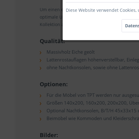
Um einen erholsamen Schlaf zu gewährleisten, 
Diese Website verwendet Cookies, 
optimale Unterstützung für Ihren Körper und er
Kollektion auf!
Datens
Qualität:
Massivholz Eiche geölt
Lattenrostauflagen höhenverstellbar, Einleg
ohne Nachtkonsolen, sowie ohne Lattenros
Optionen:
Für die Möbel von TPT werden nur ausgesu
Größen 140x200, 160x200, 200x200, Überl
Optional Nachtkonsolen, B/T/H 45x33x15
Beimöbel wie Kommoden und Kleiderschrän
Bilder: