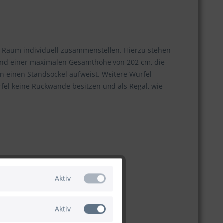
en Raum individuell zusammenstellen. Hierzu stehen
und einer maximalen Gesamthöhe von 202 cm, die
n einen Standsockel aufweist. Weitere Würfel
el keine Rückwände besitzen und als Regal, wie
Aktiv
Aktiv