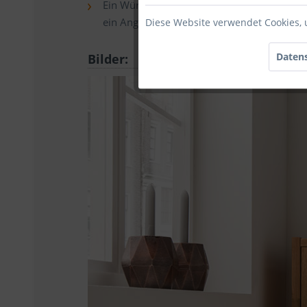
Ein Würfelsystem in Wildeiche massiv geöl
ein Angebot, wenn Sie uns die gewünschte
Diese Website verwendet Cookies, 
Datens
Bilder: