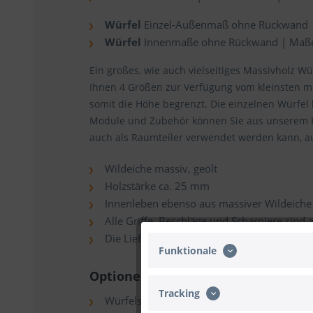
Würfel
Einzel-Außenmaß ohne Rückwand |
Würfel
Innenmaße ohne Rückwand | Maße 
Ein großes, wie auch vielseitiges Massivholz W
Ihnen 4 Größen zur Verfügung vom kleinsten m
somit die Höhe begrenzt. Die einzelnen Würfel
Module und Zubehör können Sie aus unserem Ko
auch als Raumteiler verwendet werden kann, 
Wildeiche massiv, geölt
Holzstärke ca. 25 mm
Innenleben ebenso aus massiver Wildeiche
Alle Griffe, Beschläge und Scharniere sind 
Die Lieferung erfolgt zerlegt
Funktionale
Optionen:
Tracking
Würfelsystem: Beachten Sie dazu unseren K