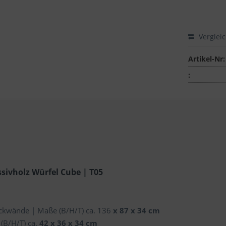
Verglei
Artikel-Nr:
:
sivholz Würfel Cube | T05
ckwände | Maße (B/H/T) ca. 136
x 87 x 34 cm
(B/H/T) ca.
42 x 36 x 34 cm