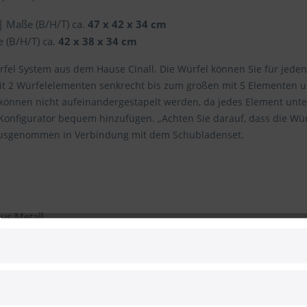
 Maße (B/H/T) ca.
47 x 42 x 34 cm
(B/H/T) ca.
42 x 38 x 34 cm
ürfel System aus dem Hause Cinall. Die Würfel können Sie für jed
it 2 Würfelelementen senkrecht bis zum großen mit 5 Elementen 
 können nicht aufeinandergestapelt werden, da jedes Element unte
nfigurator bequem hinzufügen. „Achten Sie darauf, dass die Würf
ausgenommen in Verbindung mit dem Schubladenset.
aus Metall
onfigurator für weitere Optionen