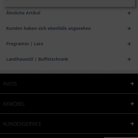
Ähnliche Artikel
Kunden haben sich ebenfalls angesehen
Programm | Lara
Landhausstil | Buffetschrank
INFOS
XXMÖBEL
KUNDENSERVICE