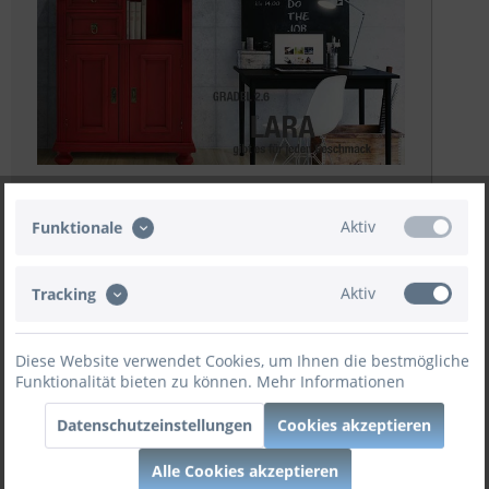
Prospekt Download
Aktiv
Funktionale
Weitere Angebote
Aktiv
Tracking
Farbe konfigurieren.
Diese Website verwendet Cookies, um Ihnen die bestmögliche
Funktionalität bieten zu können.
Mehr Informationen
Jetzt konfigurieren
Datenschutzeinstellungen
Cookies akzeptieren
Alle Cookies akzeptieren