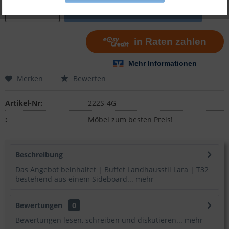
In den
Warenkorb
Merken
Bewerten
Artikel-Nr:
222S-4G
:
Möbel zum besten Preis!
Beschreibung
Das Angebot beinhaltet | Buffet Landhausstil Lara | T32
bestehend aus einem Sideboard...
mehr
Bewertungen
0
Bewertungen lesen, schreiben und diskutieren...
mehr