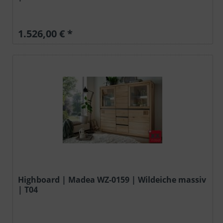
1.526,00 € *
Highboard | Madea WZ-0159 | Wildeiche massiv
| T04