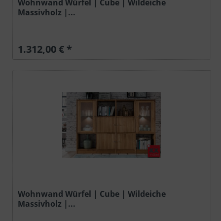
Wohnwand Würfel | Cube | Wildeiche
Massivholz |...
1.312,00 € *
Wohnwand Würfel | Cube | Wildeiche
Massivholz |...