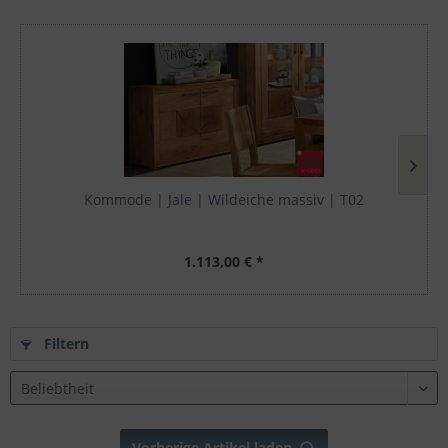
Kommode | Jale | Wildeiche massiv | T02
1.113,00 € *
Filtern
Vorherige Artikel laden