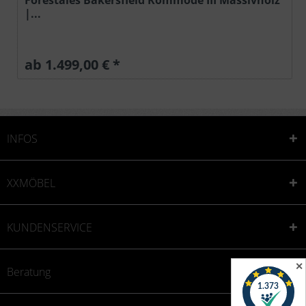
Forestales Bakersfield Kommode III Massivholz
|...
ab 1.499,00 € *
INFOS
XXMÖBEL
KUNDENSERVICE
✕
Beratung