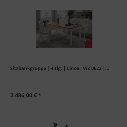
Sitzbankgruppe | 4-tlg. | Linea - WZ-0622 |...
2.486,00 € *