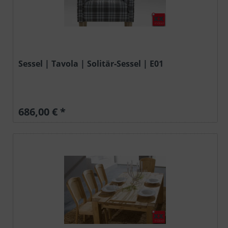
Sessel | Tavola | Solitär‐Sessel | E01
686,00 € *