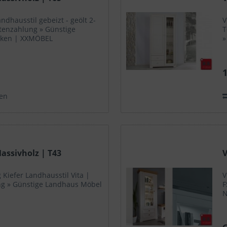
ndhausstil gebeizt - geölt 2-
V
Ratenzahlung » Günstige
T
rken | XXMÖBEL
»
1
en
Massivholz | T43
V
 Kiefer Landhausstil Vita |
V
ng » Günstige Landhaus Möbel
F
N