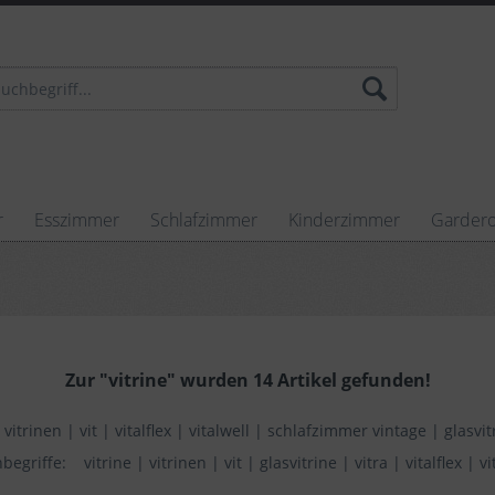
r
Esszimmer
Schlafzimmer
Kinderzimmer
Garder
Zur "vitrine" wurden 14 Artikel gefunden!
vitrinen
|
vit
|
vitalflex
|
vitalwell
|
schlafzimmer vintage
|
glasvit
begriffe:
vitrine
|
vitrinen
|
vit
|
glasvitrine
|
vitra
|
vitalflex
|
vi