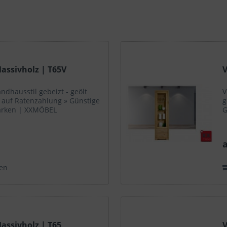
 Massivholz | T65V
V
andhausstil gebeizt - geölt
V
f auf Ratenzahlung » Günstige
g
arken | XXMÖBEL
G
a
en
Massivholz | T65
V