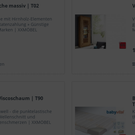
eiche massiv | T02
V
he mit Hirnholz-Elementen
V
 Ratenzahlung » Günstige
g
 Marken | XXMÖBEL
M
1
en
 Viscoschaum | T90
B
well - die punktelastische
K
Wellenschnitt und
t
ckenschmerzen | XXMÖBEL
u