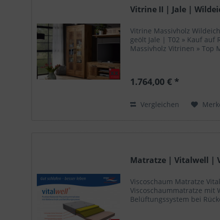
Vitrine II | Jale | Wild
Vitrine Massivholz Wildeic
geölt Jale | T02 » Kauf auf
Massivholz Vitrinen » Top
1.764,00 € *
Vergleichen
Merk
Matratze | Vitalwell |
Viscoschaum Matratze Vital
Viscoschaummatratze mit 
Belüftungssystem bei Rü