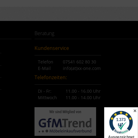
Beratung
Kundenservice
Telefon
07541 602 80 30
E-Mail
info(at)xx-one.com
Telefonzeiten:
Di - Fr:
11.00 - 16.00 Uhr
Mittwoch
11.00 - 14.00 Uhr
✕