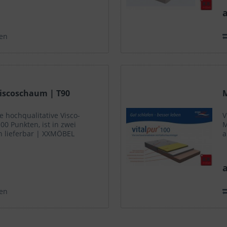
a
en
Viscoschaum | T90
M
ie hochqualitative Visco-
V
00 Punkten, ist in zwei
M
n lieferbar | XXMÖBEL
a
a
en