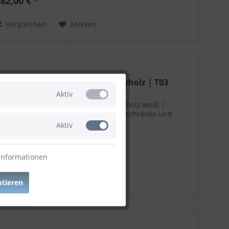
82,00 € *
Vergleichen
Merken
itrine | Windsor | Kiefer Massivholz | T03
Aktiv
itrine Landhausstil weiß 1-trg Massivholz weiß |
indsor T03 | FSC-zertifiziert Vitrinenschränke und
öbel aus Nordlandkiefer | XXMÖBEL
Aktiv
16,00 € *
Informationen
Vergleichen
Merken
ptieren