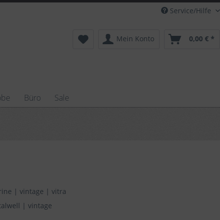
Service/Hilfe
Mein Konto
0,00 € *
obe
Büro
Sale
rine
|
vintage
|
vitra
talwell
|
vintage