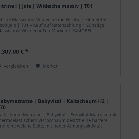
itrine I | Jale | Wildeiche massiv | T01
itrine Massivholz Wildeiche mit Hirnholz-Elementen
eölt Jale | T01 » Kauf auf Ratenzahlung » Günstige
assivholz Vitrinen » Top Marken | XXMÖBEL
.307,00 € *
Vergleichen
Merken
abymatratze | Babyvital | Kaltschaum H2 |
T70
altschaum Matratze | Babyvital | Ergovital-Matratze mit
hermoelastischem Viscoschaum besitzt eine härtere
nd eine weiche Seite, mit hoher Atmungsaktivität