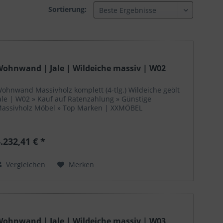
Sortierung:
ohnwand | Jale | Wildeiche massiv | W02
ohnwand Massivholz komplett (4-tlg.) Wildeiche geölt
ale | W02 » Kauf auf Ratenzahlung » Günstige
assivholz Möbel » Top Marken | XXMÖBEL
.232,41 € *
Vergleichen
Merken
ohnwand | Jale | Wildeiche massiv | W03