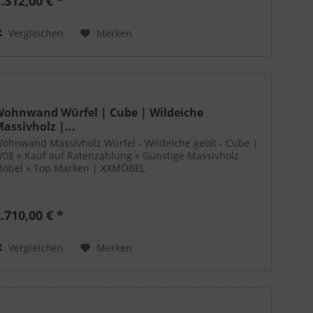
.312,00 € *
Vergleichen
Merken
Wohnwand Würfel | Cube | Wildeiche
assivholz |...
ohnwand Massivholz Würfel - Wildeiche geölt - Cube |
08 » Kauf auf Ratenzahlung » Günstige Massivholz
öbel » Top Marken | XXMÖBEL
.710,00 € *
Vergleichen
Merken