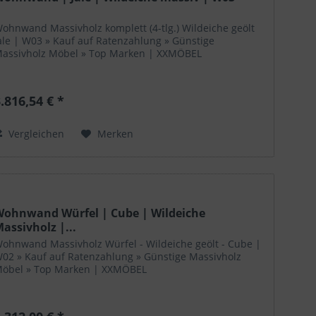
ohnwand Massivholz komplett (4-tlg.) Wildeiche geölt
ale | W03 » Kauf auf Ratenzahlung » Günstige
assivholz Möbel » Top Marken | XXMÖBEL
.816,54 € *
Vergleichen
Merken
Wohnwand Würfel | Cube | Wildeiche
assivholz |...
ohnwand Massivholz Würfel - Wildeiche geölt - Cube |
02 » Kauf auf Ratenzahlung » Günstige Massivholz
öbel » Top Marken | XXMÖBEL