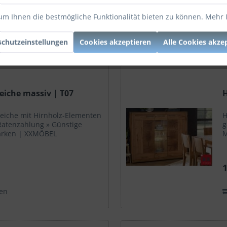
1
um Ihnen die bestmögliche Funktionalität bieten zu können.
Mehr 
en
chutzeinstellungen
Cookies akzeptieren
Alle Cookies akze
deiche massiv | T07
H
eiche mit Hirnholz-Elementen
H
 Ratenzahlung » Günstige
g
arken | XXMÖBEL
M
1
en