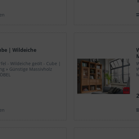
1
en
be | Wildeiche
M
l - Wildeiche geölt - Cube |
W
ng » Günstige Massivholz
W
MÖBEL
M
2
en