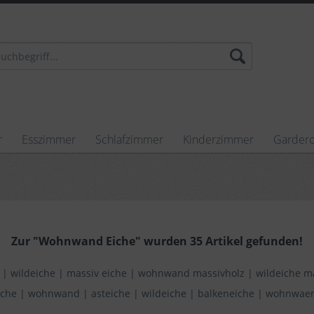
r
Esszimmer
Schlafzimmer
Kinderzimmer
Garder
Zur "Wohnwand Eiche" wurden 35 Artikel gefunden!
|
wildeiche
|
massiv eiche
|
wohnwand massivholz
|
wildeiche m
iche
|
wohnwand
|
asteiche
|
wildeiche
|
balkeneiche
|
wohnwae