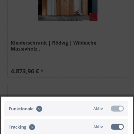
Kleiderschrank | Rödvig | Wildeiche
Massivholz...
4.873,96 € *
Aktiv
Funktionale
Aktiv
Tracking