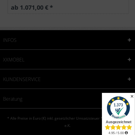
ab 1.071,00 € *
INFOS
XXMÖBEL
KUNDENSERVICE
✕
Beratung
* Alle Preise in Euro (€) inkl. gesetzlicher Umsatzsteuer * © XXONE aktiv
e.K.