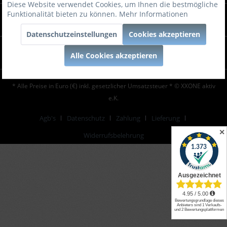
Diese Website verwendet Cookies, um Ihnen die bestmögliche
Funktionalität bieten zu können.
Mehr Informationen
KUNDENSERVICE
Datenschutzeinstellungen
Cookies akzeptieren
Beratung
Alle Cookies akzeptieren
* Alle Preise in Euro (€) inkl. gesetzlicher Umsatzsteuer * © XXONE aktiv
e.K.
Agb's
Datenschutz
Zahlung
Lieferung
✕
Widerrufsbelehrung