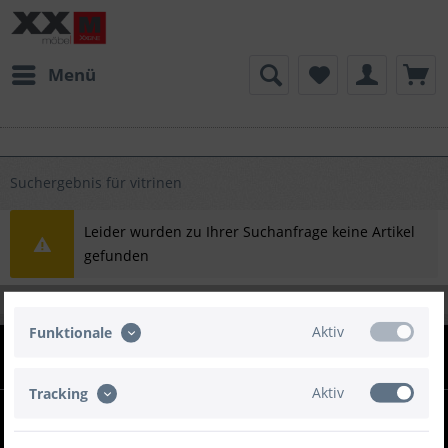
Menü
Suchergebnis für vitrinen
Leider wurden zu Ihrer Suchanfrage keine Artikel
gefunden
Aktiv
Funktionale
INFOS
Aktiv
Tracking
XXMÖBEL