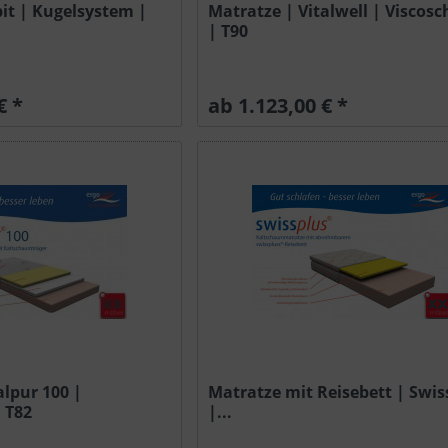
it | Kugelsystem |
Matratze | Vitalwell | Visco
| T90
€ *
ab 1.123,00 € *
alpur 100 |
Matratze mit Reisebett | Swis
 T82
|...