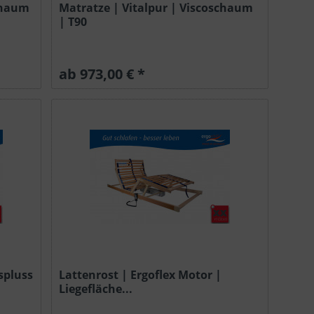
schaum
Matratze | Vitalpur | Viscoschaum
| T90
ab 973,00 € *
spluss
Lattenrost | Ergoflex Motor |
Liegefläche...