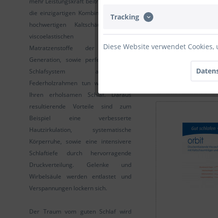
mehr Leistungskraft beitragen. Durch
die einzigartigen Kombinationen von
Tracking
hochwertigen Kaltschäumen und
viscoelastischen Schäumen,
Lattenrost | Vi
flex | F80
Diese Website verwendet Cookies, 
Matratzenstoffe der neuesten
Generation, sowie perfekt auf das
Datens
Schlafsystem abgestimmte
ab 624,00 € 
Federholzrahmen tun wir alles für
Ihren erholsamen Schlaf. Daraus
resultierende Vorteile sind zum
Beispiel eine verbesserte
Hautzirkulation
, systematische
Körperruhe, sowie eine intensivere
Schlaftiefe durch hervorragende
Druckverteilung. Gelenke und
Wirbelsäule werden entlastet und
Verspannungen lockern sich.
Der Traum vom guten Schlaf wird