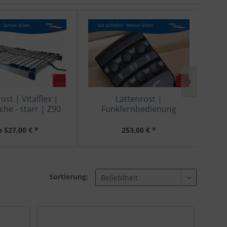
ost | Vitalflex |
Lattenrost |
Ka
che - starr | Z90
Funkfernbedienung
Z
"ergovital" | EF1
b 527,00 € *
253,00 € *
Sortierung: