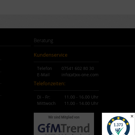
Beratung
Kundenservice
Telefon
07541 602 80 30
E-Mail
info(at)xx-one.com
Telefonzeiten:
Di - Fr:
11.00 - 16.00 Uhr
Mittwoch
11.00 - 14.00 Uhr
✕