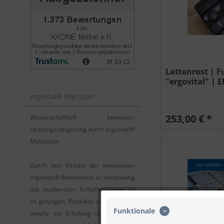
Lattenrost | 
"ergovital" | E
ergovital® Matratzen
253,00 € *
Wissenschaftlich bewiesen:
Leistungssteigerung durch ergovital®
Matratzen
Durch den Einsatz der innovativen
ergovital®-Materialien in Verbindung
mit modernster Schlafforschung ist
es gelungen, Produkte zu entwickeln,
Funktionale
welche zur Erholung und somit zu