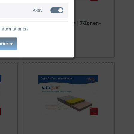
Aktiv
zen |
Matratze | Orthopur | 7-Zonen-
Kern | T90
Informationen
ptieren
ab 697,00 € *