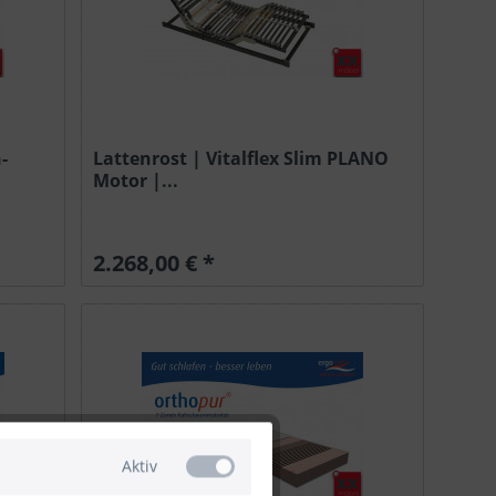
-
Lattenrost | Vitalflex Slim PLANO
Motor |...
2.268,00 € *
Aktiv