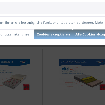
talflex | Liegefläche -
Topper | ergo-topper | Matrat
T04
um Ihnen die bestmögliche Funktionalität bieten zu können.
Mehr 
chutzeinstellungen
Cookies akzeptieren
Alle Cookies akze
*
ab 370,00 € *