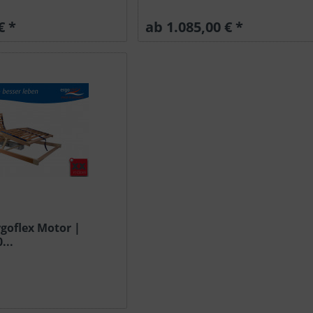
€ *
ab 1.085,00 € *
rgoflex Motor |
...