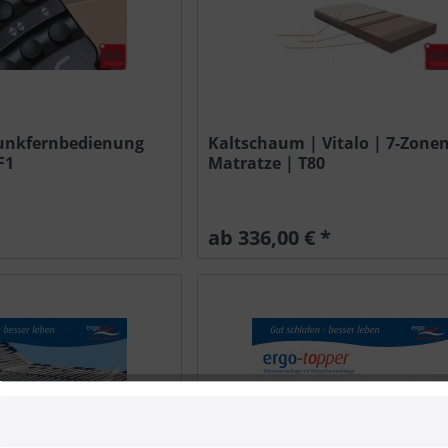
Funkfernbedienung
Kaltschaum | Vitalo | 7-Zonen
F1
Matratze | T80
ab 336,00 € *