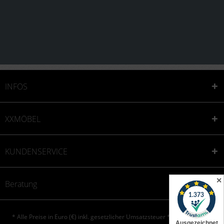
INFOS
XXMÖBEL
KUNDENSERVICE
✕
Beratung
* Alle Preise in Euro (€) inkl. gesetzlicher Umsatzsteuer * © XXONE aktiv