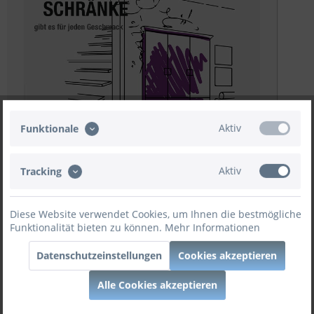
Aktiv
Funktionale
Prospekt Download
Aktiv
Tracking
Weitere Angebote
Diese Website verwendet Cookies, um Ihnen die bestmögliche
Farbe konfigurieren.
Funktionalität bieten zu können.
Mehr Informationen
Datenschutzeinstellungen
Cookies akzeptieren
Jetzt konfigurieren
Alle Cookies akzeptieren