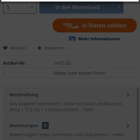
In den
Warenkorb
Merken
Bewerten
Artikel-Nr:
1472-2G
:
Möbel zum besten Preis!
Beschreibung
Das Angebot beinhaltet | Dielenschrank Landhausstil
Alina | T72-2G 1 x Dielenschrank...
mehr
Bewertungen
0
Bewertungen lesen, schreiben und diskutieren...
mehr