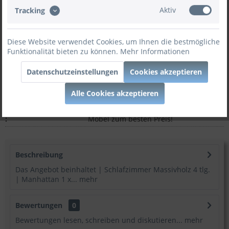
Aktiv
Tracking
In den
Warenkorb
Diese Website verwendet Cookies, um Ihnen die bestmögliche
Funktionalität bieten zu können.
Mehr Informationen
Datenschutzeinstellungen
Cookies akzeptieren
Merken
Bewerten
Alle Cookies akzeptieren
Artikel-Nr:
20.500.004.2.14
:
Möbel zum besten Preis!
Beschreibung
Das Angebot beinhaltet | Schlafzimmer Massivholz 4 tlg.
| Manhattan 1 x...
mehr
Bewertungen
0
Bewertungen lesen, schreiben und diskutieren...
mehr