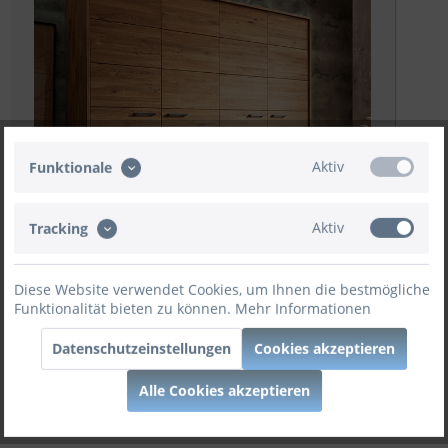
Aktiv
Funktionale
Prospekt Download
Aktiv
Tracking
Weitere Angebote
Diese Website verwendet Cookies, um Ihnen die bestmögliche
Funktionalität bieten zu können.
Mehr Informationen
Datenschutzeinstellungen
Cookies akzeptieren
Jetzt konfigurieren
Alle Cookies akzeptieren