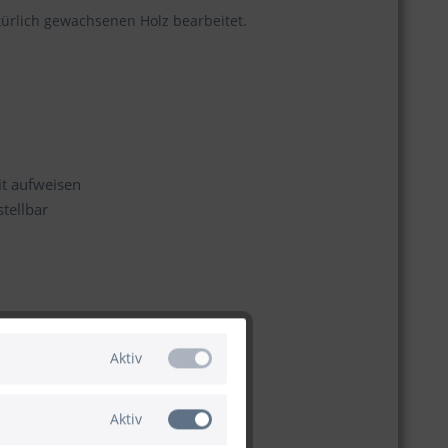
türlich gewachsenen Holz bearbeitet.
it aufweisen
tellbar
Aktiv
Aktiv