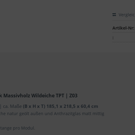
Verglei
Artikel-Nr:
:
k Massivholz Wildeiche TPT | Z03
 | ca. Maße
(B x H x T) 185,1 x 218,5 x 60,4 cm
che natur geölt außen und Anthrazitglas matt mittig
stange pro Modul.