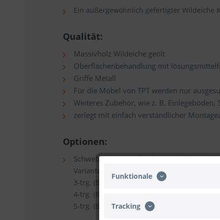
Ein außergewöhnlich gefertigter Wildeiche 
Qualität:
Massivholz Wildeiche geölt
Oberflächenbehandlung mit lösungsmittelf
Griffe Metall
Für die Möbel von TPT werden nur ausgesu
Weiteres Zubehör, wie z. B. Einlegeböden,
zerlegt mit einfach verständlicher Montage
Optionen:
Schwebebetten, Balkenbetten und Beimöbe
Varianten Maße:
Funktionale
3-trg. (B x H x T) 185,1 x 218,5 x 60,4 cm
4-trg. (B x H x T) 245,0 x 218,5 x 60,4 cm
5-trg. (B x H x T) 304,1 x 218,5 x 60,4 cm
Tracking