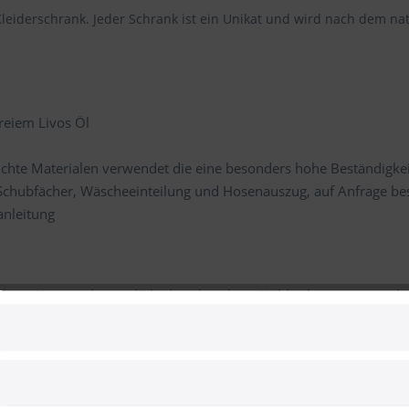
Kleiderschrank. Jeder Schrank ist ein Unikat und wird nach dem na
reiem Livos Öl
chte Materialen verwendet die eine besonders hohe Beständigke
 Schubfächer, Wäscheeinteilung und Hosenauszug, auf Anfrage bes
anleitung
l wie Kommoden und Kleiderschränke in Wildeiche massiv geölt