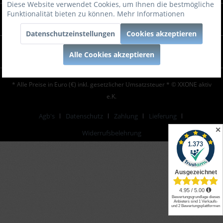
Diese Website verwendet Cookies, um Ihnen die bestmögliche
Funktionalität bieten zu können.
Mehr Informationen
KUNDENSERVICE
Datenschutzeinstellungen
Cookies akzeptieren
Beratung
Alle Cookies akzeptieren
* Alle Preise in Euro (€) inkl. gesetzlicher Umsatzsteuer * © XXONE aktiv
e.K.
Agb's
Datenschutz
Zahlung
Lieferung
✕
Widerrufsbelehrung