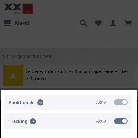
Menü
Suchergebnis für Linea
Leider wurden zu Ihrer Suchanfrage keine Artikel
gefunden
Aktiv
Funktionale
INFOS
Aktiv
Tracking
XXMÖBEL